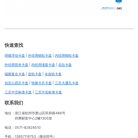
快速查找
球锁浮动卡盘
|
外径用销柱卡盘
|
内径用销柱卡盘
外径用筒夹卡盘
|
内径用涨套卡盘
|
后拉卡盘
端驱复合卡盘
|
齿轮卡盘
|
伞齿轮卡盘
自定心四爪卡盘
|
快换卡爪卡盘
|
三爪大通孔卡盘
三爪中空标准卡盘
|
三爪中实标准卡盘
联系我们
地址：浙江省杭州市萧山区民和路486号
祥腾财富中心2幢1305室
电话：0571-82828510
手机：13957116753（微信同号）