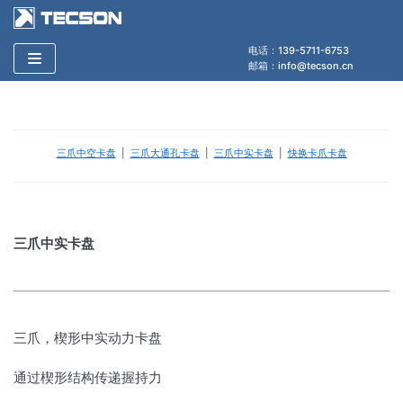
跳
至
电话：139-5711-6753
正
邮箱：info@tecson.cn
文
三爪中空卡盘
|
三爪大通孔卡盘
|
三爪中实卡盘
|
快换卡爪卡盘
三爪中实卡盘
三爪，楔形中实动力卡盘
通过楔形结构传递握持力